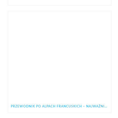
PRZEWODNIK PO ALPACH FRANCUSKICH – NAJWAŻNIEJSZE INFORMACJE PRZED WYJAZDEM