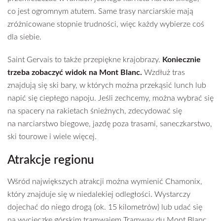
co jest ogromnym atutem. Same trasy narciarskie mają
zróżnicowane stopnie trudności, więc każdy wybierze coś
dla siebie.
Saint Gervais to także przepiękne krajobrazy.
Koniecznie
trzeba zobaczyć widok na Mont Blanc.
Wzdłuż tras
znajdują się ski bary, w których można przekąsić lunch lub
napić się ciepłego napoju. Jeśli zechcemy, można wybrać się
na spacery na rakietach śnieżnych, zdecydować się
na narciarstwo biegowe, jazdę poza trasami, saneczkarstwo,
ski tourowe i wiele więcej.
Atrakcje regionu
Wśród największych atrakcji można wymienić Chamonix,
który znajduje się w niedalekiej odległości. Wystarczy
dojechać do niego drogą (ok. 15 kilometrów) lub udać się
na wycieczkę górskim tramwajem Tramway du Mont Blanc.