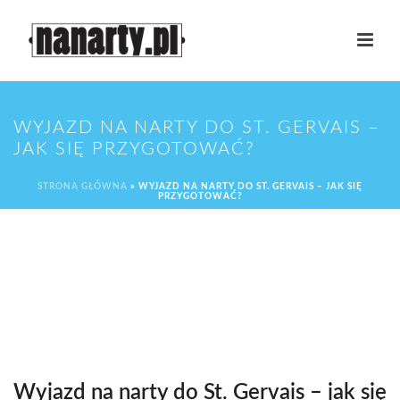
WYJAZD NA NARTY DO ST. GERVAIS –
JAK SIĘ PRZYGOTOWAĆ?
STRONA GŁÓWNA
»
WYJAZD NA NARTY DO ST. GERVAIS – JAK SIĘ
PRZYGOTOWAĆ?
Wyjazd na narty do St. Gervais – jak się