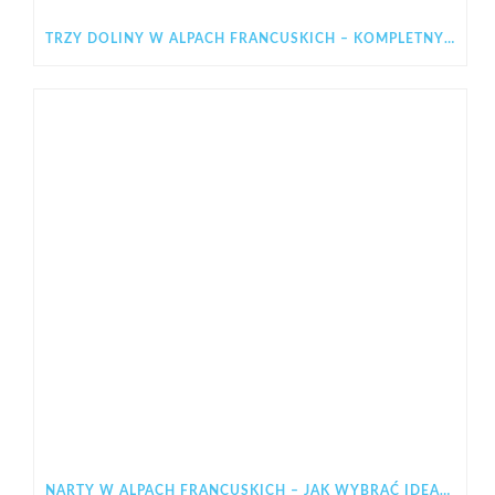
TRZY DOLINY W ALPACH FRANCUSKICH – KOMPLETNY PRZEWODNIK PO LES 3 VALLÉES
NARTY W ALPACH FRANCUSKICH – JAK WYBRAĆ IDEALNY REGION NA ZIMOWY WYJAZD