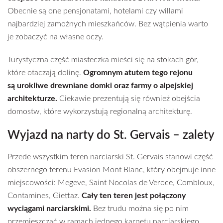
Obecnie są one pensjonatami, hotelami czy willami
najbardziej zamożnych mieszkańców. Bez wątpienia warto
je zobaczyć na własne oczy.
Turystyczna część miasteczka mieści się na stokach gór,
które otaczają dolinę.
Ogromnym atutem tego rejonu
są urokliwe drewniane domki oraz farmy o alpejskiej
architekturze.
Ciekawie prezentują się również obejścia
domostw, które wykorzystują regionalną architekturę.
Wyjazd na narty do St. Gervais – zalety
Przede wszystkim teren narciarski St. Gervais stanowi część
obszernego terenu Evasion Mont Blanc, który obejmuje inne
miejscowości: Megeve, Saint Nocolas de Veroce, Combloux,
Contamines, Giettaz.
Cały ten teren jest połączony
wyciągami narciarskimi.
Bez trudu można się po nim
przemieszczać w ramach jednego karnetu narciarskiego,