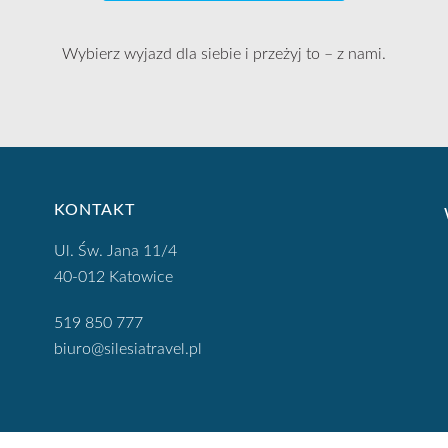
Wybierz wyjazd dla siebie i przeżyj to – z nami.
KONTAKT
Ul. Św. Jana 11/4
40-012 Katowice
519 850 777
biuro@silesiatravel.pl