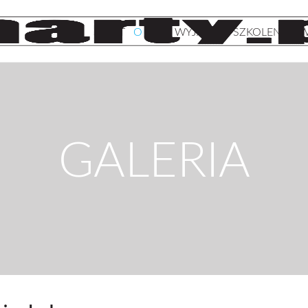
START
O NAS
WYJAZDY
SZKOLENIA
W
GALERIA