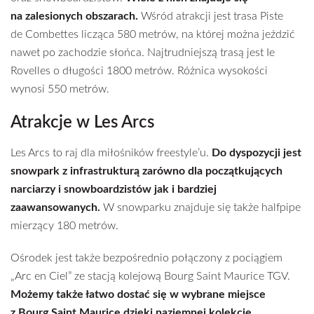
na zalesionych obszarach.
Wśród atrakcji jest trasa Piste
de Combettes licząca 580 metrów, na której można jeździć
nawet po zachodzie słońca. Najtrudniejszą trasą jest Ie
Rovelles o długości 1800 metrów. Różnica wysokości
wynosi 550 metrów.
Atrakcje w Les Arcs
Les Arcs to raj dla miłośników freestyle’u.
Do dyspozycji jest
snowpark z infrastrukturą zarówno dla początkujących
narciarzy i snowboardzistów jak i bardziej
zaawansowanych.
W snowparku znajduje się także halfpipe
mierzący 180 metrów.
Ośrodek jest także bezpośrednio połączony z pociągiem
„Arc en Ciel” ze stacją kolejową Bourg Saint Maurice TGV.
Możemy także łatwo dostać się w wybrane miejsce
z Bourg Saint Maurice dzięki naziemnej kolekcje