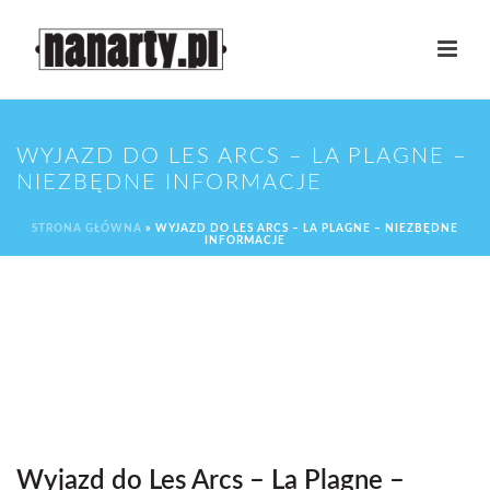
WYJAZD DO LES ARCS – LA PLAGNE –
NIEZBĘDNE INFORMACJE
STRONA GŁÓWNA
»
WYJAZD DO LES ARCS – LA PLAGNE – NIEZBĘDNE
INFORMACJE
Wyjazd do Les Arcs – La Plagne –