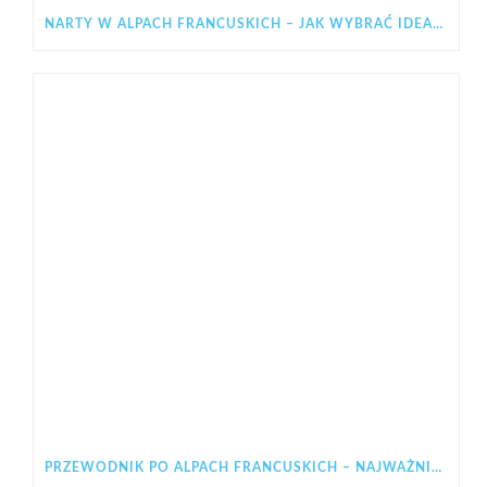
NARTY W ALPACH FRANCUSKICH – JAK WYBRAĆ IDEALNY REGION NA ZIMOWY WYJAZD
PRZEWODNIK PO ALPACH FRANCUSKICH – NAJWAŻNIEJSZE INFORMACJE PRZED WYJAZDEM