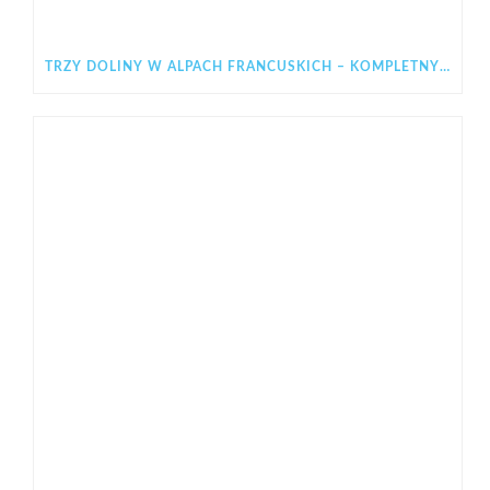
TRZY DOLINY W ALPACH FRANCUSKICH – KOMPLETNY PRZEWODNIK PO LES 3 VALLÉES