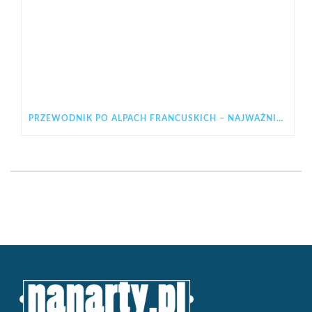
PRZEWODNIK PO ALPACH FRANCUSKICH – NAJWAŻNIEJSZE INFORMACJE PRZED WYJAZDEM