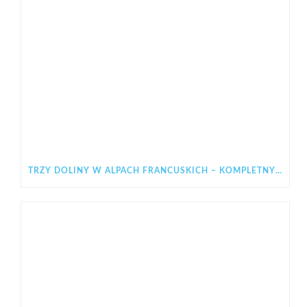
TRZY DOLINY W ALPACH FRANCUSKICH – KOMPLETNY PRZEWODNIK PO LES 3 VALLÉES