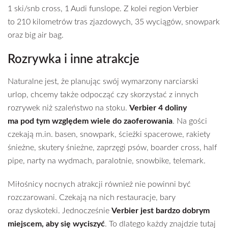
1 ski/snb cross, 1 Audi funslope. Z kolei region Verbier
to 210 kilometrów tras zjazdowych, 35 wyciągów, snowpark
oraz big air bag.
Rozrywka i inne atrakcje
Naturalne jest, że planując swój wymarzony narciarski
urlop, chcemy także odpocząć czy skorzystać z innych
rozrywek niż szaleństwo na stoku.
Verbier 4 doliny
ma pod tym względem wiele do zaoferowania
. Na gości
czekają m.in. basen, snowpark, ścieżki spacerowe, rakiety
śnieżne, skutery śnieżne, zaprzęgi psów, boarder cross, half
pipe, narty na wydmach, paralotnie, snowbike, telemark.
Miłośnicy nocnych atrakcji również nie powinni być
rozczarowani. Czekają na nich restauracje, bary
oraz dyskoteki. Jednocześnie
Verbier jest bardzo dobrym
miejscem, aby się wyciszyć
. To dlatego każdy znajdzie tutaj