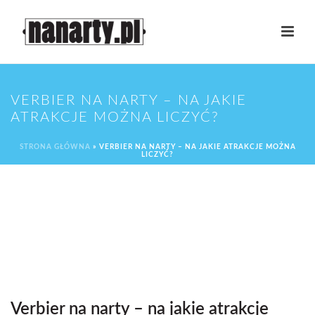
VERBIER NA NARTY – NA JAKIE
ATRAKCJE MOŻNA LICZYĆ?
STRONA GŁÓWNA
»
VERBIER NA NARTY – NA JAKIE ATRAKCJE MOŻNA
LICZYĆ?
Verbier na narty – na jakie atrakcje