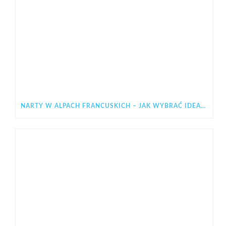
NARTY W ALPACH FRANCUSKICH – JAK WYBRAĆ IDEALNY REGION NA ZIMOWY WYJAZD