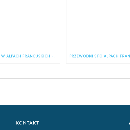
NARTY W ALPACH FRANCUSKICH – JAK WYBRAĆ IDEALNY REGION NA ZIMOWY WYJAZD
KONTAKT