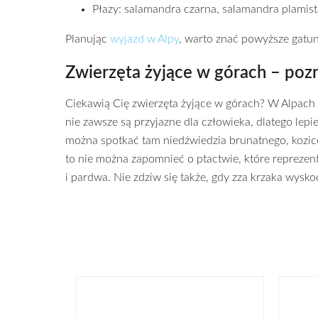
Płazy: salamandra czarna, salamandra plamist
Planując
wyjazd w Alpy
, warto znać powyższe gatun
Zwierzęta żyjące w górach – pozn
Ciekawią Cię zwierzęta żyjące w górach? W Alpach 
nie zawsze są przyjazne dla człowieka, dlatego le
można spotkać tam niedźwiedzia brunatnego, kozicę o
to nie można zapomnieć o ptactwie, które reprezen
i pardwa. Nie zdziw się także, gdy zza krzaka wysk