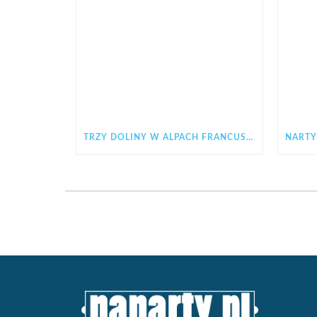
TRZY DOLINY W ALPACH FRANCUSKICH – KOMPLETNY PRZEWODNIK PO LES 3 VALLÉES