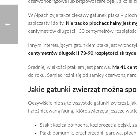
czerwonobrązowe lub brązowoszare cętki, z kolei zi
W Alpach żyje także ciekawy gatunek ptaka – płochac
szpiczasty i żółty.
Nierzadko płochacz halny jest m
centymetrów długości i 30 centymetrów rozpiętości
Innym interesującym gatunkiem ptaka jest wrończyk
centymetrów długości i 73-90 rozpiętości skrzyde
Średniej wielkości ptakiem jest pardwa.
Ma 41 cent
do roku. Samiec różni się od samicy czerwoną naro
Jakie gatunki zwierząt można sp
Oczywiście nie są to wszystkie gatunki zwierząt, 
i zróżnicowaną fauną. Które zwierzęta jeszcze war
Ssaki: kozica północna, koziorożec alpejski, za
Ptaki: pomurnik, orzeł przedni, pardwa, płoc