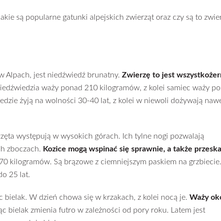
jakie są popularne gatunki alpejskich zwierząt oraz czy są to zwie
 Alpach, jest niedźwiedź brunatny.
Zwierzę to jest wszystkożer
iedźwiedzia waży ponad 210 kilogramów, z kolei samiec waży p
dzie żyją na wolności 30-40 lat, z kolei w niewoli dożywają naw
ęta występują w wysokich górach. Ich tylne nogi pozwalają
ch zboczach.
Kozice mogą wspinać się sprawnie, a także przesk
70 kilogramów. Są brązowe z ciemniejszym paskiem na grzbiecie
o 25 lat.
 bielak. W dzień chowa się w krzakach, z kolei nocą je.
Waży oko
c bielak zmienia futro w zależności od pory roku. Latem jest