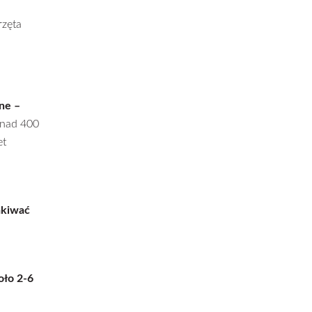
rzęta
ne –
onad 400
et
akiwać
.
ło 2-6