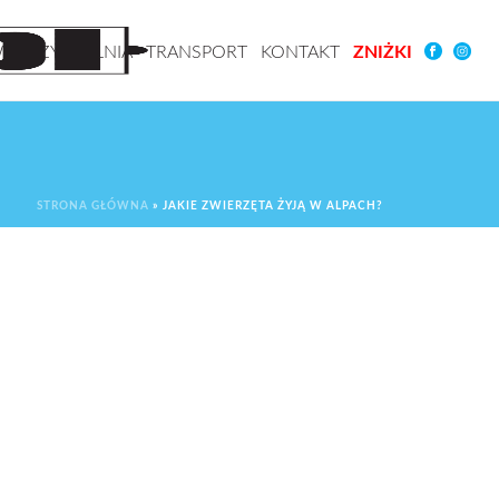
YPOŻYCZALNIA
TRANSPORT
KONTAKT
ZNIŻKI
STRONA GŁÓWNA
»
JAKIE ZWIERZĘTA ŻYJĄ W ALPACH?