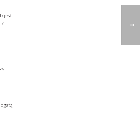
b jest
17
zy
bogatą