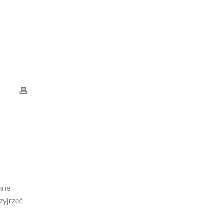
nne
zyjrzeć