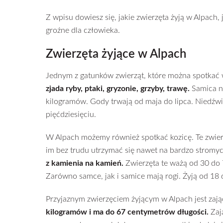
Z wpisu dowiesz się, jakie zwierzęta żyją w Alpach, 
groźne dla człowieka.
Zwierzęta żyjące w Alpach
Jednym z gatunków zwierząt, które można spotkać w
zjada ryby, ptaki, gryzonie, grzyby, trawę.
Samica n
kilogramów. Gody trwają od maja do lipca. Niedźwie
pięćdziesięciu.
W Alpach możemy również spotkać kozicę. Te zwierz
im bez trudu utrzymać się nawet na bardzo stromy
z kamienia na kamień.
Zwierzęta te ważą od 30 do 
Zarówno samce, jak i samice mają rogi. Żyją od 18 d
Przyjaznym zwierzęciem żyjącym w Alpach jest zając
kilogramów i ma do 67 centymetrów długości.
Zają