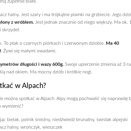
mą zupełnie białe.
z halny. Jest szary i ma trójkątne plamki na grzbiecie. Jego dzió
ylony z wróblem.
Jest jednak znacznie od niego większy. Ma ok. 
 skrzydeł.
. To ptak o czarnych piórkach i czerwonym dziobie.
Ma 40
ł
. Żywi się małymi owadami.
ymetrów długości i wazy 600g.
Swoje upierzenie zmienia aż 3 ra
ślą nad okiem. Ma mocny dziób i krótkie nogi.
otkać w Alpach?
jakie można spotkać w Alpach. Alpy mogą pochwalić się naprawdę 
to wymienić?
jąc bielak, polnik śnieżny, niedźwiedź brunatny, świstak alpejski
hacz halny, wrończyk, wieszczek