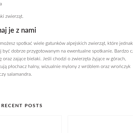
a
ki zwierząt.
aj je z nami
możesz spotkać wiele gatunków alpejskich zwierząt, które jednak
piej być dobrze przygotowanym na ewentualne spotkanie. Bardzo c
raz zające bielaki. Jeśli chodzi o zwierzęta żyjące w górach,
tują płochacz halny, wizualnie mylony z wróblem oraz wrończyk
oczy salamandra.
RECENT POSTS