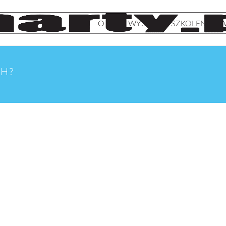
START
O NAS
WYJAZDY
SZKOLENIA
W
CH?