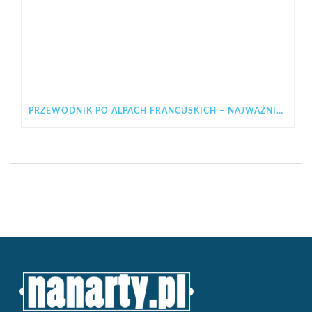
PRZEWODNIK PO ALPACH FRANCUSKICH – NAJWAŻNIEJSZE INFORMACJE PRZED WYJAZDEM