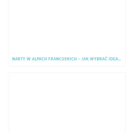
NARTY W ALPACH FRANCUSKICH – JAK WYBRAĆ IDEALNY REGION NA ZIMOWY WYJAZD