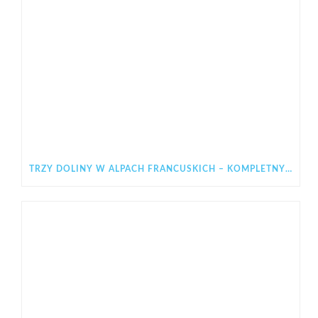
TRZY DOLINY W ALPACH FRANCUSKICH – KOMPLETNY PRZEWODNIK PO LES 3 VALLÉES