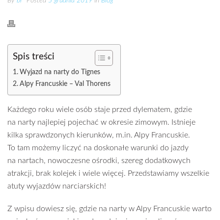
By
br
Posted
5 grudnia 2019
In
Blog
Spis treści
Wyjazd na narty do Tignes
Alpy Francuskie – Val Thorens
Każdego roku wiele osób staje przed dylematem, gdzie
na narty najlepiej pojechać w okresie zimowym. Istnieje
kilka sprawdzonych kierunków, m.in. Alpy Francuskie.
To tam możemy liczyć na doskonałe warunki do jazdy
na nartach, nowoczesne ośrodki, szereg dodatkowych
atrakcji, brak kolejek i wiele więcej. Przedstawiamy wszelkie
atuty wyjazdów narciarskich!
Z wpisu dowiesz się, gdzie na narty w Alpy Francuskie warto