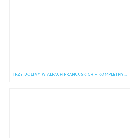
TRZY DOLINY W ALPACH FRANCUSKICH – KOMPLETNY PRZEWODNIK PO LES 3 VALLÉES