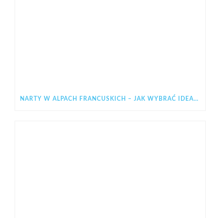
NARTY W ALPACH FRANCUSKICH – JAK WYBRAĆ IDEALNY REGION NA ZIMOWY WYJAZD