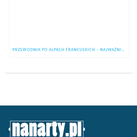
PRZEWODNIK PO ALPACH FRANCUSKICH – NAJWAŻNIEJSZE INFORMACJE PRZED WYJAZDEM