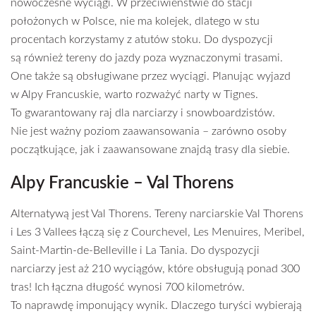
nowoczesne wyciągi. W przeciwieństwie do stacji
położonych w Polsce, nie ma kolejek, dlatego w stu
procentach korzystamy z atutów stoku. Do dyspozycji
są również tereny do jazdy poza wyznaczonymi trasami.
One także są obsługiwane przez wyciągi. Planując wyjazd
w Alpy Francuskie, warto rozważyć narty w Tignes.
To gwarantowany raj dla narciarzy i snowboardzistów.
Nie jest ważny poziom zaawansowania – zarówno osoby
początkujące, jak i zaawansowane znajdą trasy dla siebie.
Alpy Francuskie – Val Thorens
Alternatywą jest Val Thorens. Tereny narciarskie Val Thorens
i Les 3 Vallees łączą się z Courchevel, Les Menuires, Meribel,
Saint-Martin-de-Belleville i La Tania. Do dyspozycji
narciarzy jest aż 210 wyciągów, które obsługują ponad 300
tras! Ich łączna długość wynosi 700 kilometrów.
To naprawdę imponujący wynik. Dlaczego turyści wybierają