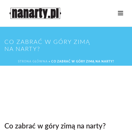
CO ZABRAĆ W GÓRY ZIMĄ
NA NARTY?
STRONA GŁÓWNA
»
CO ZABRAĆ W GÓRY ZIMĄ NA NARTY?
Co zabrać w góry zimą na narty?