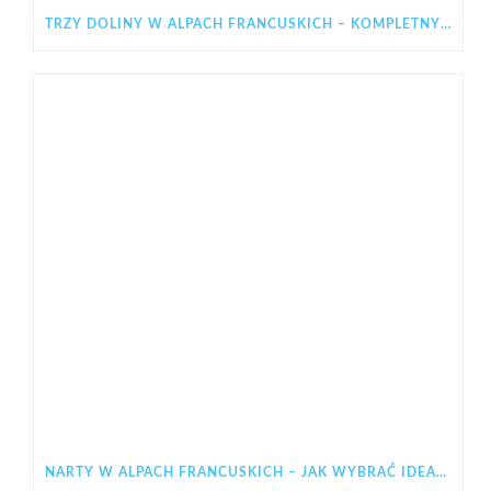
TRZY DOLINY W ALPACH FRANCUSKICH – KOMPLETNY PRZEWODNIK PO LES 3 VALLÉES
NARTY W ALPACH FRANCUSKICH – JAK WYBRAĆ IDEALNY REGION NA ZIMOWY WYJAZD