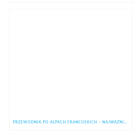
PRZEWODNIK PO ALPACH FRANCUSKICH – NAJWAŻNIEJSZE INFORMACJE PRZED WYJAZDEM